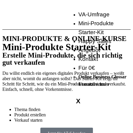
VA-Umfrage
Mini-Produkte
Starter-Kit
MINI-PRODUKTE & ONLINE-KURSE
Happy Sales
Mini-Produkte Starter-Kit
Angebot
Erstelle Mini‑Produkte, die sich richtig
Kontakt
gut verkaufen
Für 0€
Du willst endlich ein eigenes digitales Produkt verkaufen – weißt
Online Business Glossar
aber nicht, womit du anfangen sollst? Das Starter-Kit zeigt dir
Schritt für Schritt, wie du ein Mini-Produkt erstellst und verkaufst.
Umsatzrechner
Einfach, schnell, ohne Vorkenntnisse.
X
Thema finden
Produkt erstellen
Verkauf starten