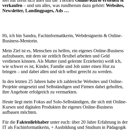
Bei mir
dreht sich alles um die Themen
Online‑Kurse
erstellen &
verkaufen
– und um alles, was rundherum dazu gehört:
Websites,
Newsletter, Landingpages, Ads …
Hi, ich bin Sandra, Fachinformatikerin, Webdesignerin & Online-
Business-Mentorin.
Mein Ziel ist es, Menschen zu helfen, ein eigenes Online-Business
aufzubauen, mit dem sie zeitlich flexibel arbeiten und Geld
verdienen können. Als Mutter (und gelernte Erzieherin) weiß ich,
wie schwer es ist, Kinder, Familie und Job unter einen Hut zu
bringen – und dabei allen und sich selbst gerecht zu werden.
In den letzten 25 Jahren habe ich zahlreiche Websites und Online-
Projekte umgesetzt und Selbständigen und Firmen dabei geholfen,
ihre Angebote erfolgreich zu vermarkten.
Heute liegt mein Fokus auf Solo-Selbständigen, die sich mit Online-
Kursen und digitalen Produkten ihr eigenes Online-Business
aufbauen möchten.
Für die
Faktenliebhaber
unter euch: über 20 Jahre Erfahrung in der
IT als Fachinformatikerin, + Ausbildung und Studium in Pädagogik